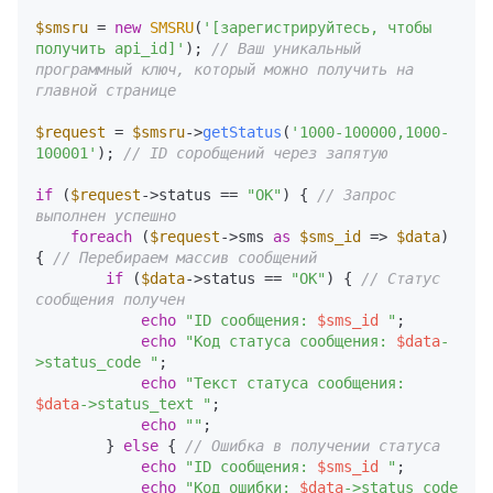
$smsru
 = 
new
SMSRU
(
'[зарегистрируйтесь, чтобы 
получить api_id]'
); 
// Ваш уникальный 
программный ключ, который можно получить на 
главной странице
$request
 = 
$smsru
->
getStatus
(
'1000-100000,1000-
100001'
); 
// ID соробщений через запятую
if
 (
$request
->status == 
"OK"
) { 
// Запрос 
выполнен успешно
foreach
 (
$request
->sms 
as
$sms_id
 => 
$data
) 
{ 
// Перебираем массив сообщений
if
 (
$data
->status == 
"OK"
) { 
// Статус 
сообщения получен
echo
"ID сообщения: 
$sms_id
 "
;

echo
"Код статуса сообщения: 
$data
-
>status_code "
;

echo
"Текст статуса сообщения: 
$data
->status_text "
;

echo
""
;

        } 
else
 { 
// Ошибка в получении статуса
echo
"ID сообщения: 
$sms_id
 "
;

echo
"Код ошибки: 
$data
->status_code 