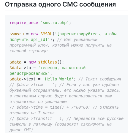
Отправка одного СМС сообщения
require_once
'sms.ru.php'
;

$smsru
 = 
new
SMSRU
(
'[зарегистрируйтесь, чтобы 
получить api_id]'
); 
// Ваш уникальный 
программный ключ, который можно получить на 
главной странице
$data
 = 
new
stdClass
$data
->to = 
'телефон, на который 
регистрировались'
$data
->text = 
'Hello World'
; 
// Текст сообщения
// $data->from = ''; // Если у вас уже одобрен 
буквенный отправитель, его можно указать здесь, 
в противном случае будет использоваться ваш 
отправитель по умолчанию
// $data->time = time() + 7*60*60; // Отложить 
отправку на 7 часов
// $data->translit = 1; // Перевести все русские 
символы в латиницу (позволяет сэкономить на 
длине СМС)