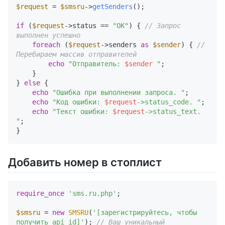
$request
 = 
$smsru
->
getSenders
(); 

if
 (
$request
->status == 
"OK"
) { 
// Запрос 
выполнен успешно
foreach
 (
$request
->senders 
as
$sender
) { 
// 
Перебираем массив отправителей
echo
"Отправитель: 
$sender
 "
;

    }

} 
else
 {

echo
"Ошибка при выполнении запроса. "
;

echo
"Код ошибки: 
$request
->status_code. "
;

echo
"Текст ошибки: 
$request
->status_text. 
"
; 

Добавить номер в стоплист
require_once
'sms.ru.php'
;

$smsru
 = 
new
SMSRU
(
'[зарегистрируйтесь, чтобы 
получить api_id]'
); 
// Ваш уникальный 