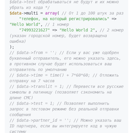
$data->text обрабатываться не будут и их можно 
убрать из кода */
$data
->multi = 
array
( 
// От 1 до 100 штук за раз
"телефон, на который регистрировались"
 => 
"Hello World"
, 
// 1 номер
"74993221627"
 => 
"Hello World 2"
, 
// 2 номер 
(указан городской номер, будет возвращена 
ошибка)
// $data->from = ''; // Если у вас уже одобрен 
буквенный отправитель, его можно указать здесь, 
в противном случае будет использоваться ваш 
отправитель по умолчанию
// $data->time = time() + 7*60*60; // Отложить 
отправку на 7 часов
// $data->translit = 1; // Перевести все русские 
символы в латиницу (позволяет сэкономить на 
длине СМС)
// $data->test = 1; // Позволяет выполнить 
запрос в тестовом режиме без реальной отправки 
сообщения
// $data->partner_id = ''; // Можно указать ваш 
ID партнера, если вы интегрируете код в чужую 
систему