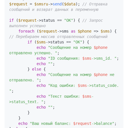
$request
 = 
$smsru
->
send
(
$data
); 
// Отправка 
сообщений и возврат данных в переменную
if
 (
$request
->status == 
"OK"
) { 
// Запрос 
выполнен успешно
foreach
 (
$request
->sms 
as
$phone
 => 
$sms
) { 
// Перебираем массив отправленных сообщений
if
 (
$sms
->status == 
"OK"
) {

echo
"Сообщение на номер 
$phone
отправлено успешно. "
;

echo
"ID сообщения: 
$sms
->sms_id. "
;

echo
""
;

        } 
else
 {

echo
"Сообщение на номер 
$phone
 не 
отправлено. "
;

echo
"Код ошибки: 
$sms
->status_code. 
"
;

echo
"Текст ошибки: 
$sms
-
>status_text. "
;

echo
""
;

        }

    }

echo
"Ваш новый баланс: 
$request
->balance"
;
