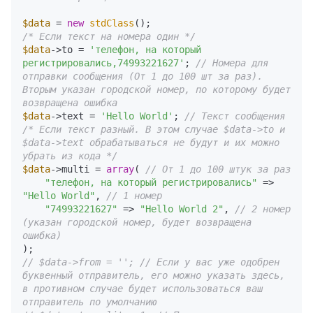
$data
 = 
new
stdClass
/* Если текст на номера один */
$data
->to = 
'телефон, на который 
регистрировались,74993221627'
; 
// Номера для 
отправки сообщения (От 1 до 100 шт за раз). 
Вторым указан городской номер, по которому будет 
возвращена ошибка
$data
->text = 
'Hello World'
; 
// Текст сообщения
/* Если текст разный. В этом случае $data->to и 
$data->text обрабатываться не будут и их можно 
убрать из кода */
$data
->multi = 
array
( 
// От 1 до 100 штук за раз
"телефон, на который регистрировались"
 => 
"Hello World"
, 
// 1 номер
"74993221627"
 => 
"Hello World 2"
, 
// 2 номер 
(указан городской номер, будет возвращена 
ошибка)
// $data->from = ''; // Если у вас уже одобрен 
буквенный отправитель, его можно указать здесь, 
в противном случае будет использоваться ваш 
отправитель по умолчанию