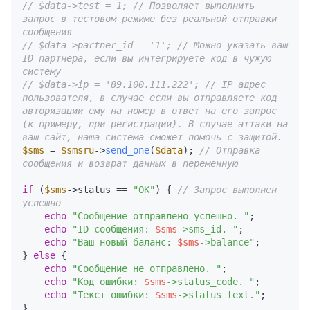
// $data->test = 1; // Позволяет выполнить 
запрос в тестовом режиме без реальной отправки 
сообщения
// $data->partner_id = '1'; // Можно указать ваш 
ID партнера, если вы интегрируете код в чужую 
систему
// $data->ip = '89.100.111.222'; // IP адрес 
пользователя, в случае если вы отправляете код 
авторизации ему на номер в ответ на его запрос 
(к примеру, при регистрации). В случае аттаки на 
ваш сайт, наша система сможет помочь с защитой.
$sms
 = 
$smsru
->
send_one
(
$data
); 
// Отправка 
сообщения и возврат данных в переменную
if
 (
$sms
->status == 
"OK"
) { 
// Запрос выполнен 
успешно
echo
"Сообщение отправлено успешно. "
;

echo
"ID сообщения: 
$sms
->sms_id. "
;

echo
"Ваш новый баланс: 
$sms
->balance"
;

} 
else
 {

echo
"Сообщение не отправлено. "
;

echo
"Код ошибки: 
$sms
->status_code. "
;

echo
"Текст ошибки: 
$sms
->status_text."
;
