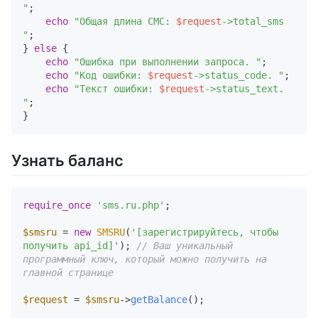
"
;

echo
"Общая длина СМС: 
$request
->total_sms 
"
;

} 
else
 {

echo
"Ошибка при выполнении запроса. "
;

echo
"Код ошибки: 
$request
->status_code. "
;

echo
"Текст ошибки: 
$request
->status_text. 
"
; 

Узнать баланс
require_once
'sms.ru.php'
;

$smsru
 = 
new
SMSRU
(
'[зарегистрируйтесь, чтобы 
получить api_id]'
); 
// Ваш уникальный 
программный ключ, который можно получить на 
главной странице
$request
 = 
$smsru
->
getBalance
(); 
