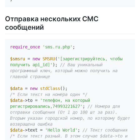
Отправка нескольких СМС
сообщений
require_once
'sms.ru.php'
;

$smsru
 = 
new
SMSRU
(
'[зарегистрируйтесь, чтобы 
получить api_id]'
); 
// Ваш уникальный 
программный ключ, который можно получить на 
главной странице
$data
 = 
new
stdClass
/* Если текст на номера один */
$data
->to = 
'телефон, на который 
регистрировались,74993221627'
; 
// Номера для 
отправки сообщения (От 1 до 100 шт за раз). 
Вторым указан городской номер, по которому будет 
возвращена ошибка
$data
->text = 
'Hello World'
; 
// Текст сообщения
/* Если текст разный. В этом случае $data->to и 