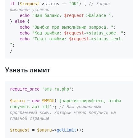
if
 (
$request
->status == 
"OK"
) { 
// Запрос 
выполнен успешно
echo
"Ваш баланс: 
$request
->balance "
;

} 
else
 {

echo
"Ошибка при выполнении запроса. "
;

echo
"Код ошибки: 
$request
->status_code. "
;

echo
"Текст ошибки: 
$request
->status_text. 
"
; 

Узнать лимит
require_once
'sms.ru.php'
;

$smsru
 = 
new
SMSRU
(
'[зарегистрируйтесь, чтобы 
получить api_id]'
); 
// Ваш уникальный 
программный ключ, который можно получить на 
главной странице
$request
 = 
$smsru
->
getLimit
(); 
