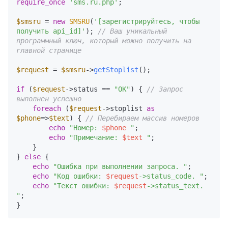
require_once
'sms.ru.php'
;

$smsru
 = 
new
SMSRU
(
'[зарегистрируйтесь, чтобы 
получить api_id]'
); 
// Ваш уникальный 
программный ключ, который можно получить на 
главной странице
$request
 = 
$smsru
->
getStoplist
(); 

if
 (
$request
->status == 
"OK"
) { 
// Запрос 
выполнен успешно
foreach
 (
$request
->stoplist 
as
$phone
=>
$text
) { 
// Перебираем массив номеров
echo
"Номер: 
$phone
 "
;

echo
"Примечание: 
$text
 "
;

    }

} 
else
 {

echo
"Ошибка при выполнении запроса. "
;

echo
"Код ошибки: 
$request
->status_code. "
;

echo
"Текст ошибки: 
$request
->status_text. 
"
; 
