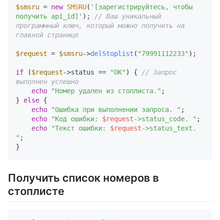
$smsru
 = 
new
SMSRU
(
'[зарегистрируйтесь, чтобы 
получить api_id]'
); 
// Ваш уникальный 
программный ключ, который можно получить на 
главной странице
$request
 = 
$smsru
->
delStoplist
(
"79991112233"
); 

if
 (
$request
->status == 
"OK"
) { 
// Запрос 
выполнен успешно
echo
"Номер удален из стоплиста."
;

} 
else
 {

echo
"Ошибка при выполнении запроса. "
;

echo
"Код ошибки: 
$request
->status_code. "
;

echo
"Текст ошибки: 
$request
->status_text. 
"
; 

Получить список номеров в
стоплисте