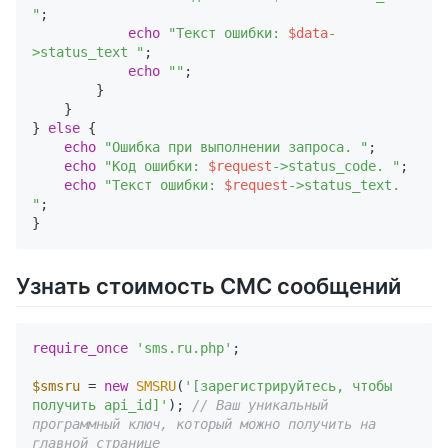
"
;

echo
"Текст ошибки: 
$data
-
>status_text "
;

echo
""
;

        }

    }

} 
else
 {

echo
"Ошибка при выполнении запроса. "
;

echo
"Код ошибки: 
$request
->status_code. "
;

echo
"Текст ошибки: 
$request
->status_text. 
"
; 

Узнать стоимость СМС сообщений
require_once
'sms.ru.php'
;

$smsru
 = 
new
SMSRU
(
'[зарегистрируйтесь, чтобы 
получить api_id]'
); 
// Ваш уникальный 
программный ключ, который можно получить на 
главной странице