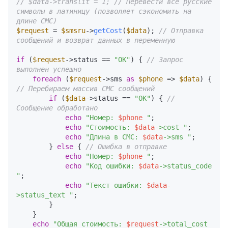
// $data->translit = 1; // Перевести все русские 
символы в латиницу (позволяет сэкономить на 
длине СМС)
$request
 = 
$smsru
->
getCost
(
$data
); 
// Отправка 
сообщений и возврат данных в переменную
if
 (
$request
->status == 
"OK"
) { 
// Запрос 
выполнен успешно
foreach
 (
$request
->sms 
as
$phone
 => 
$data
) { 
// Перебираем массив СМС сообщений
if
 (
$data
->status == 
"OK"
) { 
// 
Сообщение обработано
echo
"Номер: 
$phone
 "
;

echo
"Стоимость: 
$data
->cost "
;

echo
"Длина в СМС: 
$data
->sms "
;

        } 
else
 { 
// Ошибка в отправке
echo
"Номер: 
$phone
 "
;

echo
"Код ошибки: 
$data
->status_code 
"
;

echo
"Текст ошибки: 
$data
-
>status_text "
;

        }

    }

echo
"Общая стоимость: 
$request
->total_cost 