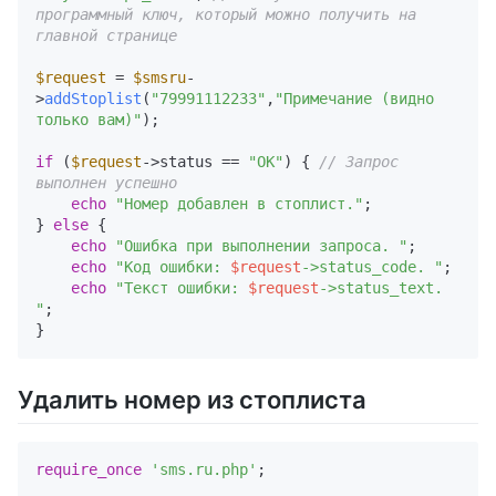
программный ключ, который можно получить на 
главной странице
$request
 = 
$smsru
-
>
addStoplist
(
"79991112233"
,
"Примечание (видно 
только вам)"
); 

if
 (
$request
->status == 
"OK"
) { 
// Запрос 
выполнен успешно
echo
"Номер добавлен в стоплист."
;

} 
else
 {

echo
"Ошибка при выполнении запроса. "
;

echo
"Код ошибки: 
$request
->status_code. "
;

echo
"Текст ошибки: 
$request
->status_text. 
"
; 

Удалить номер из стоплиста
require_once
'sms.ru.php'
;
